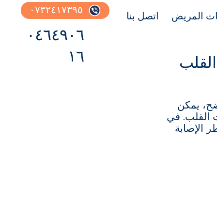
٠٧٣٢٤١٧٣٩٥
ات المريض
اتصل بنا
٠٤٦٤٩٠٦
١٦
القلب
ضح، يمكن
 القلب. في
ر الإصابة